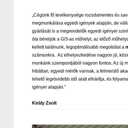
„Cégünk fő tevékenysége rozsdamentes és savá
megmunkálása egyedi igények alapján, de váll
gyártását is a megrendelők egyedi igényei szeri
óta béreljük a G/3-as műhelyt, az előző műhely
kellett találnunk, legoptimálisabb megoldást a
m
számunkra. Az elhelyezkedése nagyon jó, köze
munkánk szempontjából nagyon fontos. Az új m
hibátlan, egyedi mérők vannak, a felmerülő aka
lehető legrövidebb idő alatt elhárítja, és folyama
igényei alapján.”
Király Zsolt