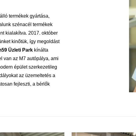
lló termékek gyártása,
alunk szénacél termékek
nt kialakítva. 2017. október
ünket kinőtük, így megoldást
59 Üzleti Park
kínálta
l van az M7 autópálya, ami
odern épület szerkezetileg
dályokat az üzemeltetés a
tosan fejleszti, a bérlők