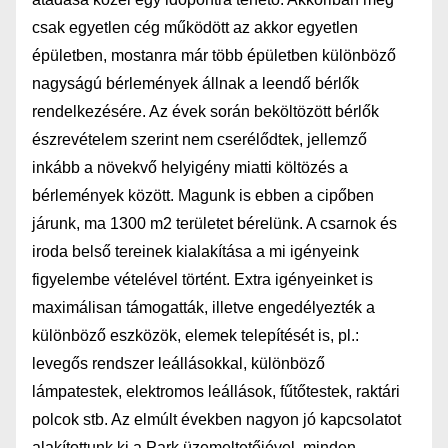
csak egyetlen cég működött az akkor egyetlen
épületben, mostanra már több épületben különböző
nagyságú bérlemények állnak a leendő bérlők
rendelkezésére. Az évek során beköltözött bérlők
észrevételem szerint nem cserélődtek, jellemző
inkább a növekvő helyigény miatti költözés a
bérlemények között. Magunk is ebben a cipőben
járunk, ma 1300 m2 területet bérelünk. A csarnok és
iroda belső tereinek kialakítása a mi igényeink
figyelembe vételével történt. Extra igényeinket is
maximálisan támogatták, illetve engedélyezték a
különböző eszközök, elemek telepítését is, pl.:
levegős rendszer leállásokkal, különböző
lámpatestek, elektromos leállások, fűtőtestek, raktári
polcok stb. Az elmúlt években nagyon jó kapcsolatot
alakítottunk ki a Park üzemeltetőjével, minden