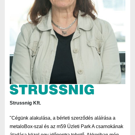
Strussnig Kft.
"Cégünk alakulása, a bérleti szerződés aláírása a
metaloBox-szal és az m59 Üzleti Park A csarnokának
átadása közel egy időpontra tehető. Akkoriban még